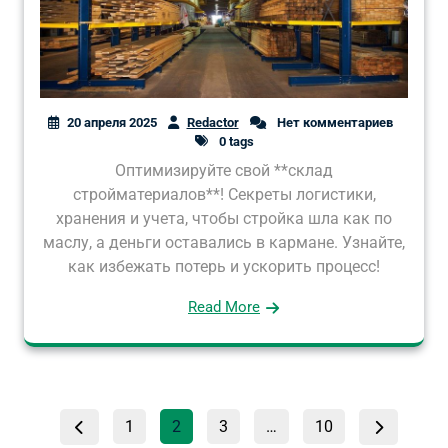
20 апреля 2025
Redactor
Нет комментариев
0 tags
Оптимизируйте свой **склад
стройматериалов**! Секреты логистики,
хранения и учета, чтобы стройка шла как по
маслу, а деньги оставались в кармане. Узнайте,
как избежать потерь и ускорить процесс!
Read More
Пагинация
Страница
Страница
Страница
Страница
1
2
3
…
10