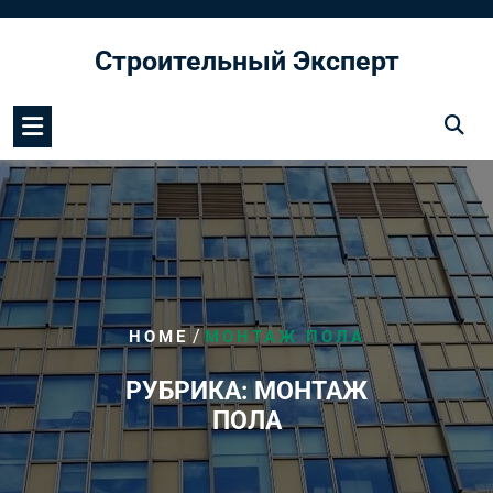
Перейти
к
Строительный Эксперт
содержимому
/
HOME
МОНТАЖ ПОЛА
РУБРИКА:
МОНТАЖ
ПОЛА