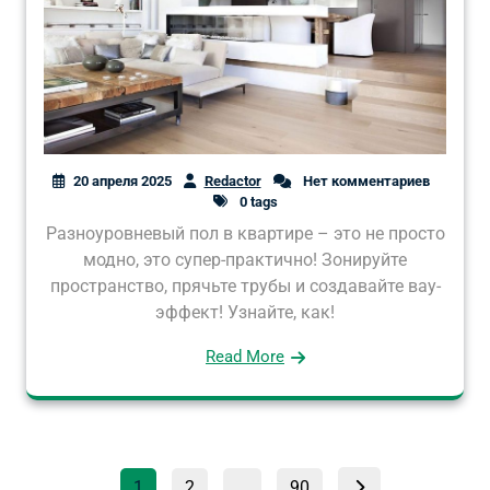
20 апреля 2025
Redactor
Нет комментариев
0 tags
Разноуровневый пол в квартире – это не просто
модно, это супер-практично! Зонируйте
пространство, прячьте трубы и создавайте вау-
эффект! Узнайте, как!
Read More
Пагинация
Страница
Страница
Страница
1
2
…
90