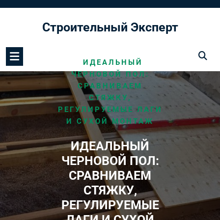
Перейти
к
Строительный Эксперт
содержимому
/
HOME
МОНТАЖ ПОЛА
/
ИДЕАЛЬНЫЙ
ЧЕРНОВОЙ ПОЛ:
СРАВНИВАЕМ
СТЯЖКУ,
РЕГУЛИРУЕМЫЕ ЛАГИ
И СУХОЙ МОНТАЖ
ИДЕАЛЬНЫЙ
ЧЕРНОВОЙ ПОЛ:
СРАВНИВАЕМ
СТЯЖКУ,
РЕГУЛИРУЕМЫЕ
ЛАГИ И СУХОЙ