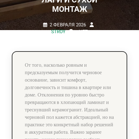
МОНТАЖ
2 ФЕВРАЛЯ 2026
STROY
НЕТ
КОММЕНТАРИЕВ
0 TAGS
От того, насколько ровным и
предсказуемым получится черновое
основание, зависит комфорт,
долговечность и тишина в квартире или
доме. Отклонения по уровню быстро
превращаются в хлопающий ламинат и
треснувший керамогранит. Идеальный
черновой пол кажется абстракцией, но на
практике это конкретный набор решений
и аккуратная работа. Важно заранее