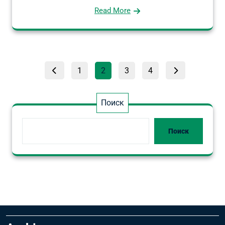
Read More
Пагинация
Страница
Страница
Страница
Страница
1
2
3
4
записей
Поиск
Поиск