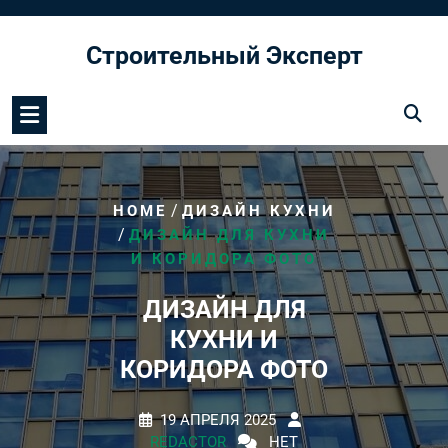
Перейти
к
Строительный Эксперт
содержимому
/
HOME
ДИЗАЙН КУХНИ
/
ДИЗАЙН ДЛЯ КУХНИ
И КОРИДОРА ФОТО
ДИЗАЙН ДЛЯ
КУХНИ И
КОРИДОРА ФОТО
19 АПРЕЛЯ 2025
REDACTOR
НЕТ