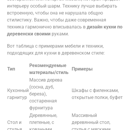
интерьеру особый шарм. Технику лучше выбирать
встроенную, чтобы она не нарушала общую
стилистику. Важно, чтобы даже современная
техника гармонично вписывалась в
дизайн кухни по
деревенски своими
руками.
Вот таблица с примерами мебели и техники,
подходящих для кухни в деревенском стиле:
Рекомендуемые
Тип
Примеры
материалы/стиль
Массив дерева
(сосна, дуб,
Кухонный
Шкафы с филенками,
береза),
гарнитур
открытые полки, буфет
состаренная
фурнитура
Деревянные,
Массивный
Стол и
плетеные, с
деревянный стол,
стулья
коваными
стулья с мягкими