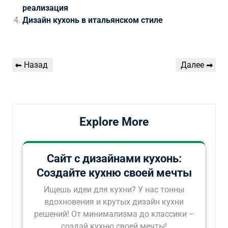
реализация
Дизайн кухонь в итальянском стиле
Навигация
Предыдущая
Следующая
Назад
Далее
по
запись
запись
записям
Explore More
Сайт с дизайнами кухонь:
Создайте кухню своей мечты
Ищешь идеи для кухни? У нас тонны
вдохновения и крутых дизайн кухни
решений! От минимализма до классики –
создай кухню своей мечты!