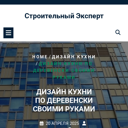
Перейти
к
Строительный Эксперт
содержимому
/
HOME
ДИЗАЙН КУХНИ
/
ДИЗАЙН КУХНИ ПО
ДЕРЕВЕНСКИ СВОИМИ
РУКАМИ
ДИЗАЙН КУХНИ
ПО ДЕРЕВЕНСКИ
СВОИМИ РУКАМИ
20 АПРЕЛЯ 2025