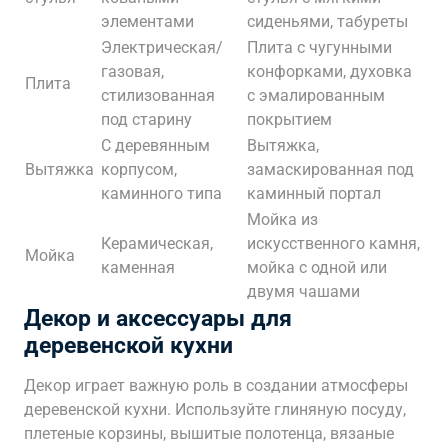
элементами
сиденьями, табуреты
Электрическая/
Плита с чугунными
газовая,
конфорками, духовка
Плита
стилизованная
с эмалированным
под старину
покрытием
С деревянным
Вытяжка,
Вытяжка
корпусом,
замаскированная под
каминного типа
каминный портал
Мойка из
Керамическая,
искусственного камня,
Мойка
каменная
мойка с одной или
двумя чашами
Декор и аксессуары для
деревенской кухни
Декор играет важную роль в создании атмосферы
деревенской кухни. Используйте глиняную посуду,
плетеные корзины, вышитые полотенца, вязаные