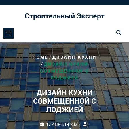
Перейти
к
Строительный Эксперт
содержимому
/
HOME
ДИЗАЙН КУХНИ
/
ДИЗАЙН КУХНИ
СОВМЕЩЕННОЙ С
ЛОДЖИЕЙ
ДИЗАЙН КУХНИ
СОВМЕЩЕННОЙ С
ЛОДЖИЕЙ
17 АПРЕЛЯ 2025