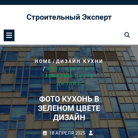
Перейти
к
Строительный Эксперт
содержимому
/
HOME
ДИЗАЙН КУХНИ
/
ФОТО КУХОНЬ В
ЗЕЛЕНОМ ЦВЕТЕ
ДИЗАЙН
ФОТО КУХОНЬ В
ЗЕЛЕНОМ ЦВЕТЕ
ДИЗАЙН
18 АПРЕЛЯ 2025