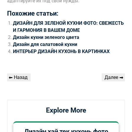
адаптируйте их под свои нужды.
Похожие статьи:
ДИЗАЙН ДЛЯ ЗЕЛЕНОЙ КУХНИ ФОТО: СВЕЖЕСТЬ
И ГАРМОНИЯ В ВАШЕМ ДОМЕ
Дизайн кухни зеленого цвета
Дизайн для салатовой кухни
ИНТЕРЬЕР ДИЗАЙН КУХОНЬ В КАРТИНКАХ
Навигация
Предыдущая
Следующая
Назад
Далее
по
запись
запись
записям
Explore More
Дизайн хай тек кухонь фото