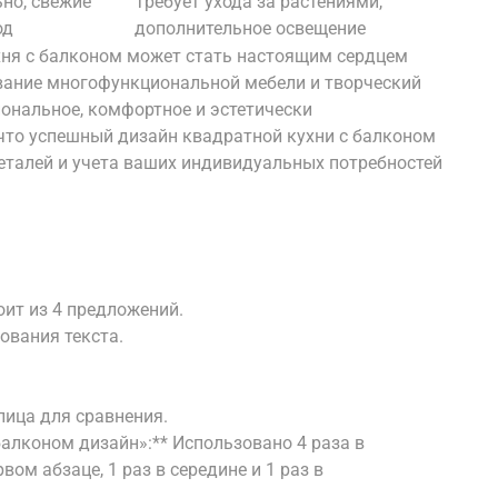
но, свежие
Требует ухода за растениями,
од
дополнительное освещение
хня с балконом может стать настоящим сердцем
вание многофункциональной мебели и творческий
иональное, комфортное и эстетически
 что успешный дизайн квадратной кухни с балконом
еталей и учета ваших индивидуальных потребностей
тоит из 4 предложений.
рования текста.
блица для сравнения.
балконом дизайн»:** Использовано 4 раза в
вом абзаце, 1 раз в середине и 1 раз в