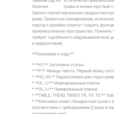
Зимний сад на
Эстетически привлекатель
балконе
травы и зелень круглый г
Удачно спроектированная квадратная ку
дома. Грамотное планирование, использо
подход к дизайну помогут создать функц
привлекательное пространство. Помните,
требует тщательного обдумывания всех д
и предпочтений.
**Пояснения к коду:**
* **H1:** Заголовок статьи.
* **P:** Абзацы текста. Первый абзац сос
* **H2, H3:** Подзаголовки для структури
* **UL, LI:** Маркированные списки.
* **OL, LI:** Нумерованные списки.
* **TABLE, THEAD, TBODY, TR, TH, TD:** Та
* **Ключевое слово «Квадратная кухня с 
соответствии с требованиями (2 раза в пер
заключительном).