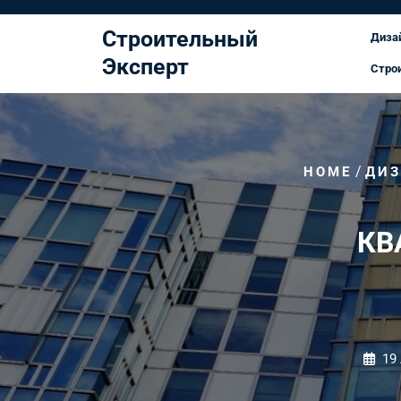
Перейти
к
Строительный
Диза
содержимому
Эксперт
Стро
/
HOME
ДИЗ
КВ
19