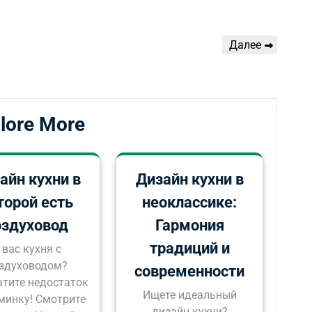
Следующая
Далее
запись
lore More
айн кухни в
Дизайн кухни в
торой есть
неоклассике:
оздуховод
Гармония
традиций и
 вас кухня с
здуховодом?
современности
тите недостаток
Ищете идеальный
минку! Смотрите
дизайн кухни?