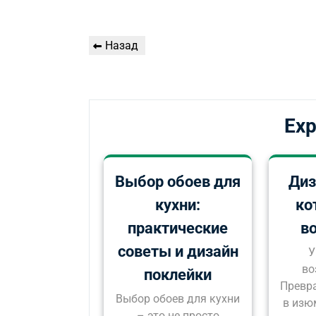
Навигация
Предыдущая
Назад
по
запись
записям
Exp
Выбор обоев для
Диз
кухни:
ко
практические
в
советы и дизайн
У
во
поклейки
Превра
Выбор обоев для кухни
в изю
– это не просто