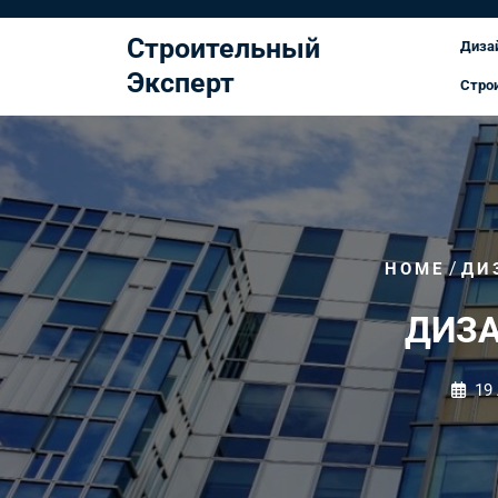
Перейти
к
Строительный
Диза
содержимому
Эксперт
Стро
/
HOME
ДИ
ДИЗА
19