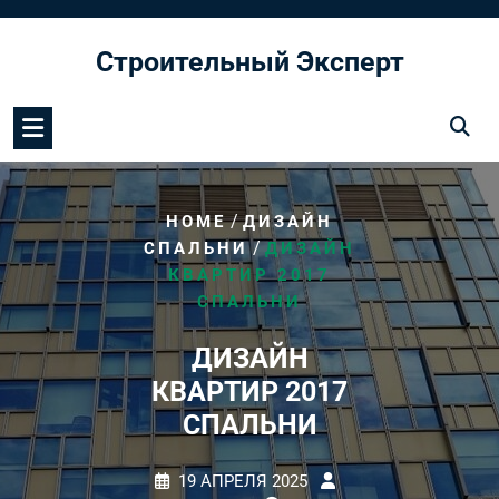
Перейти
к
Строительный Эксперт
содержимому
/
HOME
ДИЗАЙН
/
СПАЛЬНИ
ДИЗАЙН
КВАРТИР 2017
СПАЛЬНИ
ДИЗАЙН
КВАРТИР 2017
СПАЛЬНИ
19 АПРЕЛЯ 2025