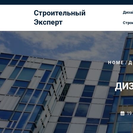
Перейти
к
Строительный
Диза
содержимому
Эксперт
Стро
/
HOME
Д
ДИЗ
19