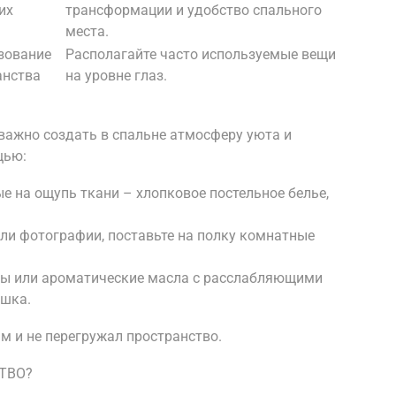
их
трансформации и удобство спального
места.
зование
Располагайте часто используемые вещи
анства
на уровне глаз.
важно создать в спальне атмосферу уюта и
щью:
ые на ощупь ткани – хлопковое постельное белье,
или фотографии, поставьте на полку комнатные
ы или ароматические масла с расслабляющими
ашка.
 и не перегружал пространство.
ТВО?