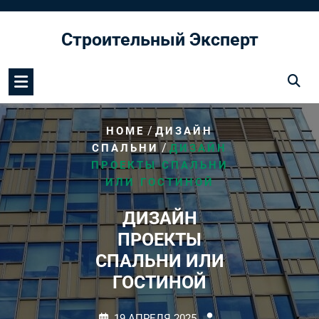
Перейти
к
Строительный Эксперт
содержимому
/
HOME
ДИЗАЙН
/
СПАЛЬНИ
ДИЗАЙН
ПРОЕКТЫ СПАЛЬНИ
ИЛИ ГОСТИНОЙ
ДИЗАЙН
ПРОЕКТЫ
СПАЛЬНИ ИЛИ
ГОСТИНОЙ
19 АПРЕЛЯ 2025