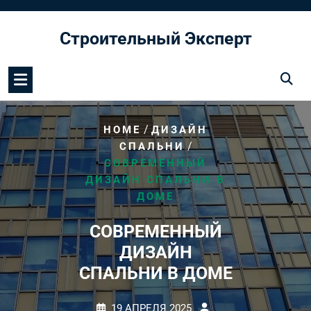
Перейти
к
Строительный Эксперт
содержимому
/
HOME
ДИЗАЙН
/
СПАЛЬНИ
СОВРЕМЕННЫЙ
ДИЗАЙН СПАЛЬНИ В
ДОМЕ
СОВРЕМЕННЫЙ
ДИЗАЙН
СПАЛЬНИ В ДОМЕ
19 АПРЕЛЯ 2025