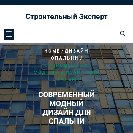
Перейти
к
Строительный Эксперт
содержимому
/
HOME
ДИЗАЙН
/
СПАЛЬНИ
СОВРЕМЕННЫЙ
МОДНЫЙ ДИЗАЙН ДЛЯ
СПАЛЬНИ
СОВРЕМЕННЫЙ
МОДНЫЙ
ДИЗАЙН ДЛЯ
СПАЛЬНИ