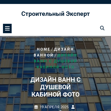
Перейти
к
Строительный Эксперт
содержимому
/
HOME
ДИЗАЙН
/
ВАННОЙ
ДИЗАЙН
ВАНН С ДУШЕВОЙ
КАБИНОЙ ФОТО
ДИЗАЙН ВАНН С
ДУШЕВОЙ
КАБИНОЙ ФОТО
19 АПРЕЛЯ 2025