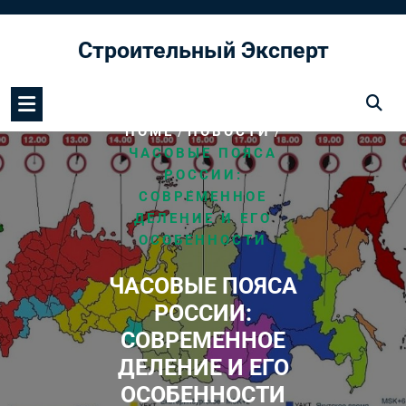
Перейти
к
Строительный Эксперт
содержимому
/
/
HOME
НОВОСТИ
ЧАСОВЫЕ ПОЯСА
РОССИИ:
СОВРЕМЕННОЕ
ДЕЛЕНИЕ И ЕГО
ОСОБЕННОСТИ
ЧАСОВЫЕ ПОЯСА
РОССИИ:
СОВРЕМЕННОЕ
ДЕЛЕНИЕ И ЕГО
ОСОБЕННОСТИ