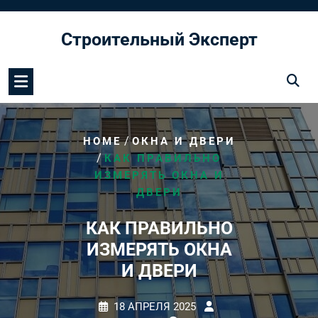
Перейти
к
Строительный Эксперт
содержимому
/
HOME
ОКНА И ДВЕРИ
/
КАК ПРАВИЛЬНО
ИЗМЕРЯТЬ ОКНА И
ДВЕРИ
КАК ПРАВИЛЬНО
ИЗМЕРЯТЬ ОКНА
И ДВЕРИ
18 АПРЕЛЯ 2025