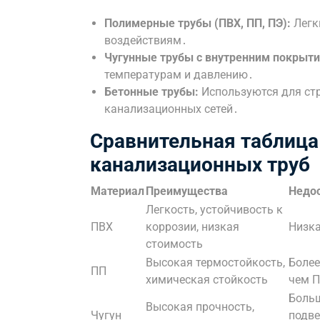
Полимерные трубы (ПВХ, ПП, ПЭ):
Легк
воздействиям․
Чугунные трубы с внутренним покрыт
температурам и давлению․
Бетонные трубы:
Используются для стр
канализационных сетей․
Сравнительная таблица
канализационных труб
Материал
Преимущества
Недо
Легкость, устойчивость к
ПВХ
коррозии, низкая
Низка
стоимость
Высокая термостойкость,
Более
ПП
химическая стойкость
чем 
Больш
Высокая прочность,
Чугун
подве