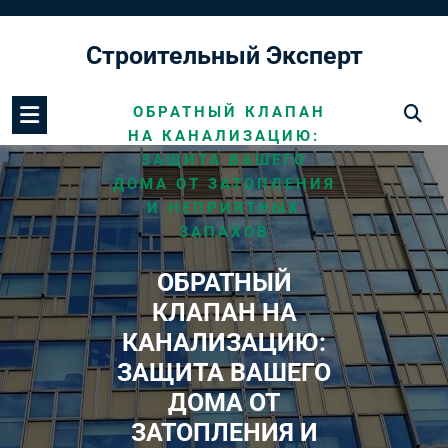
Перейти
к
Строительный Эксперт
содержимому
/
HOME
КАНАЛИЗАЦИЯ
/
ОБРАТНЫЙ КЛАПАН
НА КАНАЛИЗАЦИЮ:
ЗАЩИТА ВАШЕГО
ДОМА ОТ ЗАТОПЛЕНИЯ
И НЕПРИЯТНЫХ
ЗАПАХОВ
ОБРАТНЫЙ
КЛАПАН НА
КАНАЛИЗАЦИЮ:
ЗАЩИТА ВАШЕГО
ДОМА ОТ
ЗАТОПЛЕНИЯ И