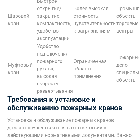
Быстрое
открытие/
Более высокая
Промышл
Шаровой
закрытие,
стоимость,
объекты,
кран
компактность,
чувствительность
торговые
удобство
к загрязнениям
центры
эксплуатации
Удобство
подключения
Пожарны
пожарного
Ограниченная
Муфтовый
депо,
рукава,
область
кран
специаль
высокая
применения
объекты
скорость
развертывания
Требования к установке и
обслуживанию пожарных кранов
Установка и обслуживание пожарных кранов
должны осуществляться в соответствии с
действующими нормативными документами. Важно