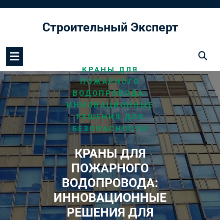
Перейти
к
Строительный Эксперт
содержимому
/
/
HOME
ВОДОПРОВОД
КРАНЫ ДЛЯ
ПОЖАРНОГО
ВОДОПРОВОДА:
ИННОВАЦИОННЫЕ
РЕШЕНИЯ ДЛЯ
БЕЗОПАСНОСТИ
КРАНЫ ДЛЯ
ПОЖАРНОГО
ВОДОПРОВОДА:
ИННОВАЦИОННЫЕ
РЕШЕНИЯ ДЛЯ