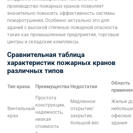
производство пожарных кранов позволяет
значительно повысить эффективность системы
пожаротушения; Особенно актуально это для
зданий с высокой степенью пожарной опасности,
таких как промышленные предприятия, торговые
центры и складские комплексы.
Сравнительная таблица
характеристик пожарных кранов
различных типов
Область
Тип крана
Преимущества
Недостатки
примене
Простота
Медленное
Жилые до
конструкции,
Вентильный
открытие/
небольш
надежность,
кран
закрытие,
офисные
низкая
большой вес
здания
стоимость