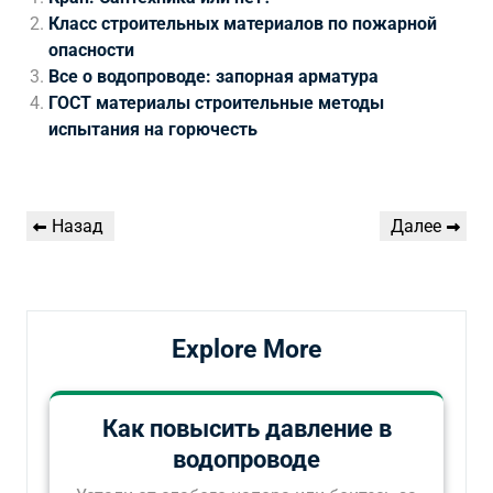
Класс строительных материалов по пожарной
опасности
Все о водопроводе: запорная арматура
ГОСТ материалы строительные методы
испытания на горючесть
Навигация
Предыдущая
Следующая
Назад
Далее
по
запись
запись
записям
Explore More
Как повысить давление в
водопроводе