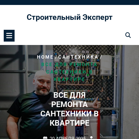
Перейти
к
Строительный Эксперт
содержимому
/
/
HOME
САНТЕХНИКА
ВСЕ ДЛЯ РЕМОНТА
САНТЕХНИКИ В
КВАРТИРЕ
ВСЕ ДЛЯ
РЕМОНТА
САНТЕХНИКИ В
КВАРТИРЕ
20 АПРЕЛЯ 2025