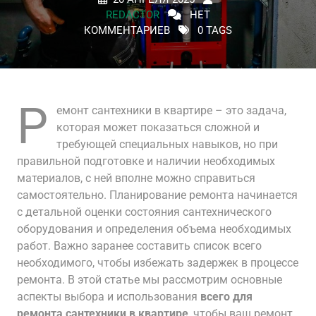
REDACTOR
НЕТ
КОММЕНТАРИЕВ
0 TAGS
Р
емонт сантехники в квартире – это задача,
которая может показаться сложной и
требующей специальных навыков, но при
правильной подготовке и наличии необходимых
материалов, с ней вполне можно справиться
самостоятельно. Планирование ремонта начинается
с детальной оценки состояния сантехнического
оборудования и определения объема необходимых
работ. Важно заранее составить список всего
необходимого, чтобы избежать задержек в процессе
ремонта. В этой статье мы рассмотрим основные
аспекты выбора и использования
всего для
ремонта сантехники в квартире
, чтобы ваш ремонт