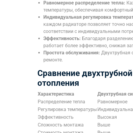
Равномерное распределение тепла:
Каж
температуры‚ обеспечивая комфортный
Индивидуальная регулировка темпера
каждом радиаторе позволяет точно на
соответствии с индивидуальными потр
Эффективность:
Благодаря разделению 
работает более эффективно‚ снижая за
Простота обслуживания:
Двухтрубная с
ремонте.
Сравнение двухтрубной
отопления
Характеристика
Двухтрубная с
Распределение тепла
Равномерное
Регулировка температуры
Индивидуальна
Эффективность
Высокая
Сложность монтажа
Выше
Стоимость монтажа
Выше