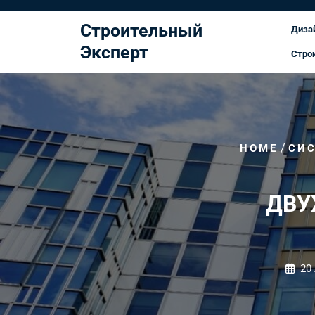
Перейти
к
Строительный
Диза
содержимому
Эксперт
Стро
/
HOME
СИС
ДВУ
20