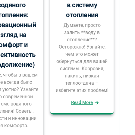
водяного
в систему
топления:
отопления
овационный
Думаете, просто
залить **воду в
згляд на
отопление**?
омфорт и
Осторожно! Узнайте,
ективность
чем это может
обернуться для вашей
одолжение)
системы. Коррозия,
е, чтобы в вашем
накипь, низкая
е всегда было
теплоотдача –
и уютно? Узнайте
избегите этих проблем!
 о современной
Read More
теме водяного
ления! Советы,
сти и инновации
я комфорта.