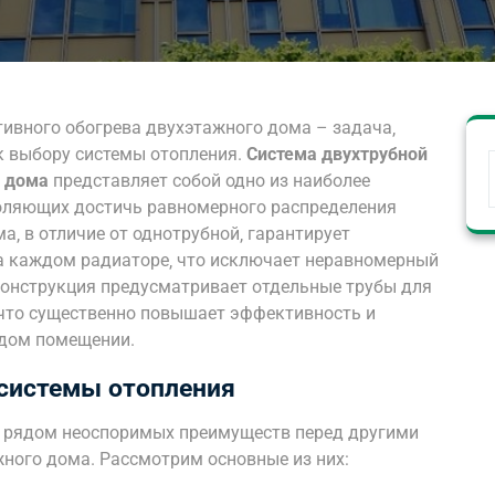
ивного обогрева двухэтажного дома – задача‚
к выбору системы отопления.
Система двухтрубной
о дома
представляет собой одно из наиболее
оляющих достичь равномерного распределения
а‚ в отличие от однотрубной‚ гарантирует
а каждом радиаторе‚ что исключает неравномерный
 конструкция предусматривает отдельные трубы для
 что существенно повышает эффективность и
ждом помещении.
системы отопления
т рядом неоспоримых преимуществ перед другими
жного дома. Рассмотрим основные из них: