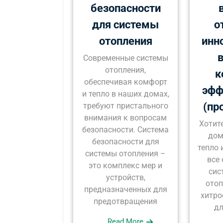
безопасности
для системы
о
отопления
инн
в
Современные системы
отопления,
к
обеспечивая комфорт
эфф
и тепло в наших домах,
(пр
требуют пристального
внимания к вопросам
Хотит
безопасности. Система
дом
безопасности для
тепло 
системы отопления –
все
это комплекс мер и
сис
устройств,
отоп
предназначенных для
хитро
предотвращения
дл
Read More