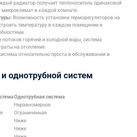
дый радиатор получает теплоноситель одинаковой
 микроклимат в каждой комнате.
туры:
Возможность установки терморегуляторов на
строить температуру в каждом помещении в
ебностями.
потоков горячей и холодной воды‚ система
траты на отопление.
истема относительно проста в обслуживании и
 и однотрубной систем
истема
Однотрубная система
Неравномерное
я
Ограниченная
Ниже
Ниже
Ниже