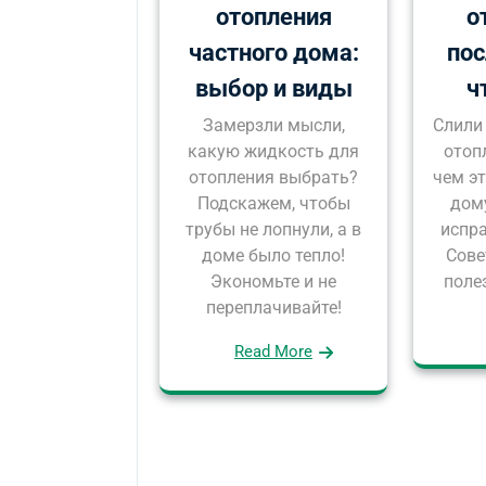
отопления
о
частного дома:
пос
выбор и виды
ч
Замерзли мысли,
Слили
какую жидкость для
отоп
отопления выбрать?
чем э
Подскажем, чтобы
дом
трубы не лопнули, а в
испр
доме было тепло!
Сове
Экономьте и не
поле
переплачивайте!
Read More