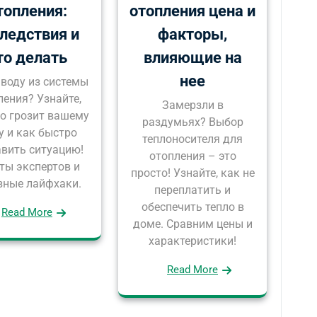
топления:
отопления цена и
ледствия и
факторы,
то делать
влияющие на
нее
 воду из системы
ления? Узнайте,
Замерзли в
то грозит вашему
раздумьях? Выбор
у и как быстро
теплоносителя для
авить ситуацию!
отопления – это
ты экспертов и
просто! Узнайте, как не
зные лайфхаки.
переплатить и
обеспечить тепло в
Read More
доме. Сравним цены и
характеристики!
Read More