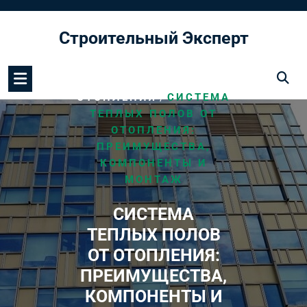
Перейти
к
Строительный Эксперт
содержимому
/
HOME
СИСТЕМА
/
ОТОПЛЕНИЯ
СИСТЕМА
ТЕПЛЫХ ПОЛОВ ОТ
ОТОПЛЕНИЯ:
ПРЕИМУЩЕСТВА,
КОМПОНЕНТЫ И
МОНТАЖ
СИСТЕМА
ТЕПЛЫХ ПОЛОВ
ОТ ОТОПЛЕНИЯ:
ПРЕИМУЩЕСТВА,
КОМПОНЕНТЫ И