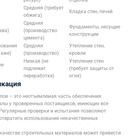
Средняя (требует
Кладка стен, печей
обжига)
Средняя
Фундаменты, несущие
ава)
(производство
конструкции
цемента)
зования
Средняя
Утепление стен,
таже)
(производство)
кровли
Низкая (не
Утепление стен
ые
подлежит
(требует защиты от
переработке)
огня)
икация
лов – это неотъемлемая часть обеспечения
алы у проверенных поставщиков, имеющих все
Регулярные проверки и испытания позволяют
отвратить использование некачественных
 качестве строительных материалов может привести