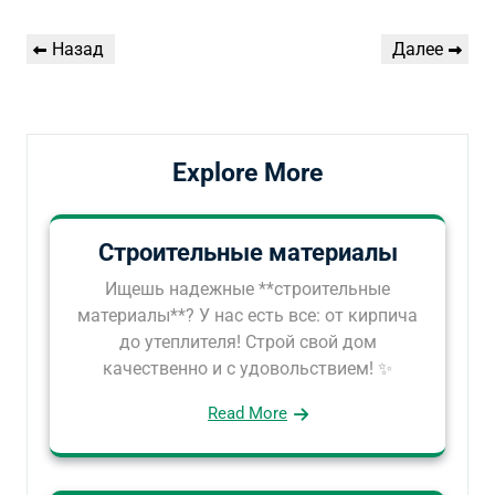
Навигация
Предыдущая
Следующая
Назад
Далее
по
запись
запись
записям
Explore More
Строительные материалы
Ищешь надежные **строительные
материалы**? У нас есть все: от кирпича
до утеплителя! Строй свой дом
качественно и с удовольствием! ✨
Read More