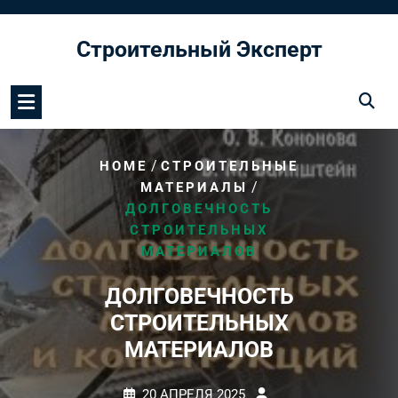
Перейти
к
Строительный Эксперт
содержимому
/
HOME
СТРОИТЕЛЬНЫЕ
/
МАТЕРИАЛЫ
ДОЛГОВЕЧНОСТЬ
СТРОИТЕЛЬНЫХ
МАТЕРИАЛОВ
ДОЛГОВЕЧНОСТЬ
СТРОИТЕЛЬНЫХ
МАТЕРИАЛОВ
20 АПРЕЛЯ 2025