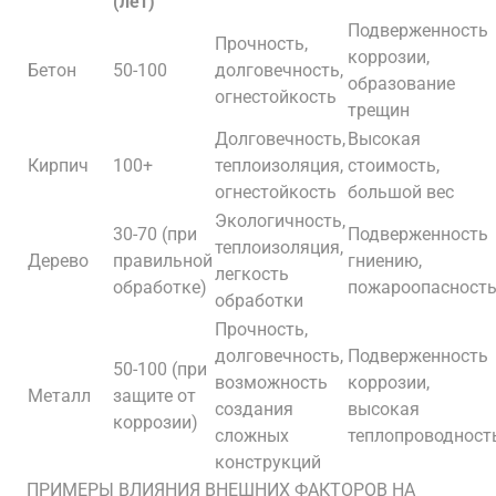
(лет)
Подверженность
Прочность,
коррозии,
Бетон
50-100
долговечность,
образование
огнестойкость
трещин
Долговечность,
Высокая
Кирпич
100+
теплоизоляция,
стоимость,
огнестойкость
большой вес
Экологичность,
30-70 (при
Подверженность
теплоизоляция,
Дерево
правильной
гниению,
легкость
обработке)
пожароопасност
обработки
Прочность,
долговечность,
Подверженность
50-100 (при
возможность
коррозии,
Металл
защите от
создания
высокая
коррозии)
сложных
теплопроводност
конструкций
ПРИМЕРЫ ВЛИЯНИЯ ВНЕШНИХ ФАКТОРОВ НА