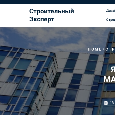
Перейти
к
Строительный
Диза
содержимому
Эксперт
Стро
/
HOME
СТ
МА
18