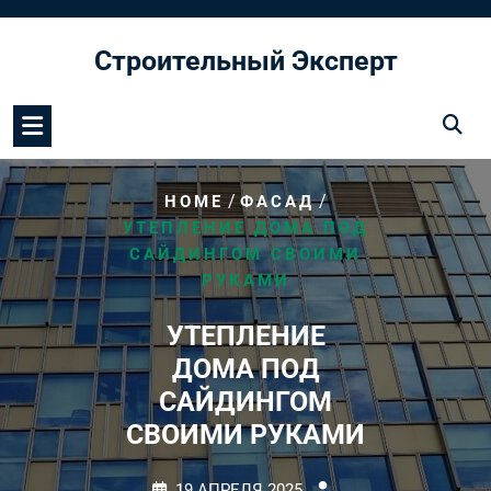
Перейти
к
Строительный Эксперт
содержимому
/
/
HOME
ФАСАД
УТЕПЛЕНИЕ ДОМА ПОД
САЙДИНГОМ СВОИМИ
РУКАМИ
УТЕПЛЕНИЕ
ДОМА ПОД
САЙДИНГОМ
СВОИМИ РУКАМИ
19 АПРЕЛЯ 2025