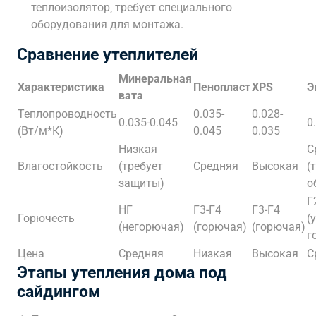
теплоизолятор‚ требует специального
оборудования для монтажа.
Сравнение утеплителей
Минеральная
Характеристика
Пенопласт
XPS
Э
вата
Теплопроводность
0.035-
0.028-
0.035-0.045
0
(Вт/м*К)
0.045
0.035
Низкая
С
Влагостойкость
(требует
Средняя
Высокая
(
защиты)
о
Г
НГ
Г3-Г4
Г3-Г4
Горючесть
(
(негорючая)
(горючая)
(горючая)
г
Цена
Средняя
Низкая
Высокая
С
Этапы утепления дома под
сайдингом