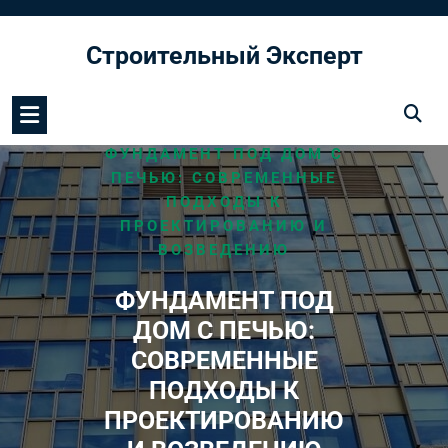
Перейти
к
Строительный Эксперт
содержимому
/
/
HOME
ФУНДАМЕНТ
ФУНДАМЕНТ ПОД ДОМ С
ПЕЧЬЮ: СОВРЕМЕННЫЕ
ПОДХОДЫ К
ПРОЕКТИРОВАНИЮ И
ВОЗВЕДЕНИЮ
ФУНДАМЕНТ ПОД
ДОМ С ПЕЧЬЮ:
СОВРЕМЕННЫЕ
ПОДХОДЫ К
ПРОЕКТИРОВАНИЮ