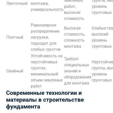
земляных
грунты, ни
Ленточный
монтажа,
работ,
уровень
универсальность
высокая
грунтовых
стоимость
Равномерное
Высокая
Слабые гру
распределение
стоимость,
высокий
Плитный
нагрузки,
сложность
уровень
подходит для
монтажа
грунтовых
слабых грунтов
Устойчивость на
Требует
неустойчивых
Неустойчи
специальных
грунтах,
грунты, вы
Свайный
знаний и
минимальный
уровень
оборудования
объем земляных
грунтовых
для монтажа
работ
Современные технологии и
материалы в строительстве
фундамента