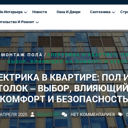
йн Интерьера
Новости
Окна И Двери
Сантехника
Стр
ительство И Ремонт
/
/
МОНТАЖ ПОЛА
ЭЛЕКТРИКА В КВАРТИРЕ: П
 ‒ ВЫБОР, ВЛИЯЮЩИЙ НА КОМФОРТ И БЕЗО
ЕКТРИКА В КВАРТИРЕ: ПОЛ 
ТОЛОК ‒ ВЫБОР, ВЛИЯЮЩИЙ
КОМФОРТ И БЕЗОПАСНОСТ
 АПРЕЛЯ 2025
REDACTOR
НЕТ КОММЕНТАРИЕВ
0