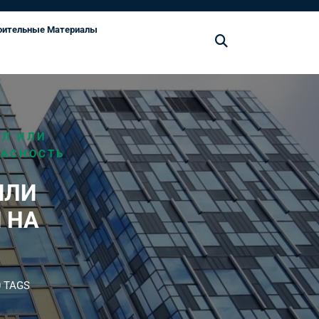
оительные Материалы
ОЛ ИЛИ
ПАСНОСТЬ
ИЛИ
 НА
Ь
 TAGS