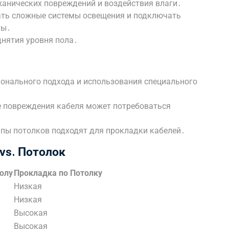
анических повреждений и воздействия влаги․
ть сложные системы освещения и подключать
ты․
днятия уровня пола․
онального подхода и использования специального
е повреждения кабеля может потребоваться
ипы потолков подходят для прокладки кабелей․
vs․ Потолок
олу
Прокладка по Потолку
Низкая
Низкая
Высокая
Высокая