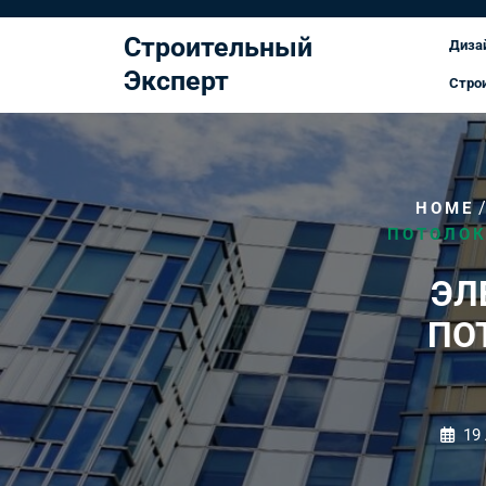
Перейти
к
Строительный
Диза
содержимому
Эксперт
Стро
HOME
ПОТОЛОК
ЭЛ
ПО
19