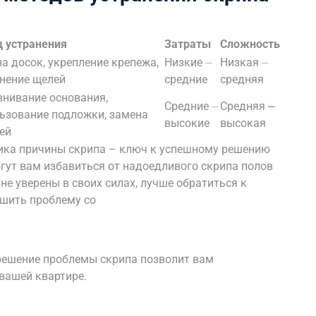
 устранения
Затраты
Сложность
а досок, укрепление крепежа,
Низкие ⏤
Низкая ⏤
нение щелей
средние
средняя
нивание основания,
Средние ⏤
Средняя ⎼
ьзование подложки, замена
высокие
высокая
ей
тика причины скрипа – ключ к успешному решению
гут вам избавиться от надоедливого скрипа полов
не уверены в своих силах, лучше обратиться к
ешить проблему со
 решение проблемы скрипа позволит вам
вашей квартире.