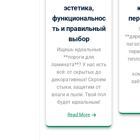
эстетика,
функциональнос
пер
ть и правильный
**дер
выбор
лагах
Ищешь идеальные
перв
**пороги для
тепло
ламината**? У нас есть
всё: от скрытых до
ко
декоративных! Скроем
заб
стыки, защитим от
влаги и пыли. Твой пол
будет идеальным!
Read More