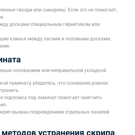
енные гвозди или саморезы. Если это не помогает,
е.
жду досками специальным герметиком или
шие клинья между лагами и половыми досками,
ение.
ината
овным основанием или неправильной укладкой.
ой ламината убедитесь, что основание ровное.
странить.
я подложка под ламинат помогает смягчить
ип.
скрип вызван повреждением отдельных панелей
.
 методов устранения скрипа