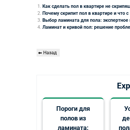
Как сделать пол в квартире не скрипя
Почему скрипит пол в квартире и что с
Выбор ламината для пола: экспертное
Ламинат и кривой пол: решение проб
Навигация
Предыдущая
Назад
по
запись
записям
Exp
Пороги для
У
полов из
де
ламината:
пол