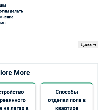
щим
 этим делать
 мнение
лемы
Следующая
Далее
запись
lore More
стройство
Способы
ревянного
отделки пола в
а на лагах в
квартире