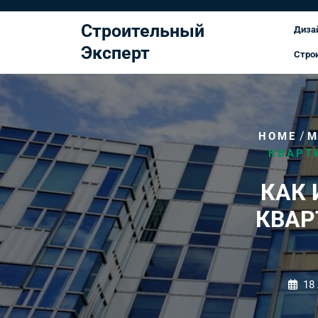
Перейти
к
Строительный
Диза
содержимому
Эксперт
Стро
/
HOME
М
КВАРТ
КАК 
КВАР
18