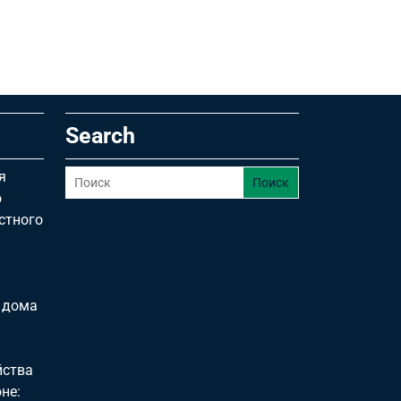
Search
я
Поиск
о
стного
 дома
йства
не: