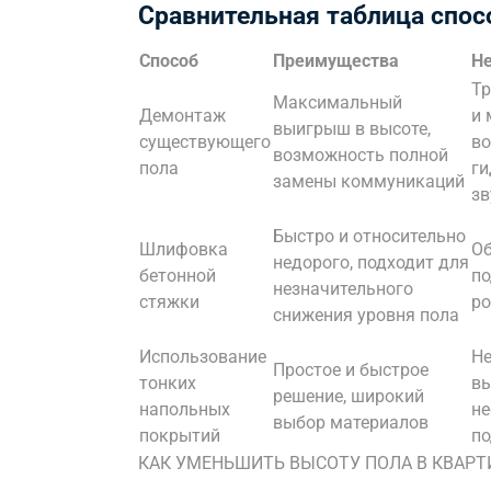
Сравнительная таблица спо
Способ
Преимущества
Не
Тр
Максимальный
Демонтаж
и 
выигрыш в высоте,
существующего
во
возможность полной
пола
ги
замены коммуникаций
зв
Быстро и относительно
Шлифовка
Об
недорого, подходит для
бетонной
по
незначительного
стяжки
ро
снижения уровня пола
Использование
Не
Простое и быстрое
тонких
вы
решение, широкий
напольных
не
выбор материалов
покрытий
по
КАК УМЕНЬШИТЬ ВЫСОТУ ПОЛА В КВАРТ