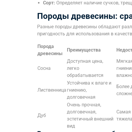
Сорт:
Определяет наличие сучков, трещ
Породы древесины: ср
Разные породы древесины обладают разл
пригодность для использования в качест
Порода
Преимущества
Недос
древесины
Доступная цена,
Мягкая
Сосна
легко
гниени
обрабатывается
влажн
Устойчива к влаге и
Более 
Лиственница
гниению,
сложне
долговечная
Очень прочная,
долговечная,
Самая 
Дуб
эстетичный внешний
тяжела
вид