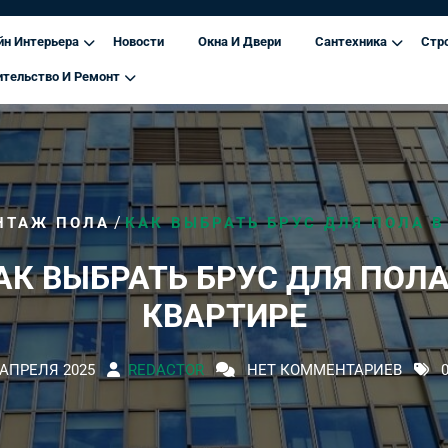
йн Интерьера
Новости
Окна И Двери
Сантехника
Стр
ительство И Ремонт
/
НТАЖ ПОЛА
КАК ВЫБРАТЬ БРУС ДЛЯ ПОЛА В
АК ВЫБРАТЬ БРУС ДЛЯ ПОЛА
КВАРТИРЕ
 АПРЕЛЯ 2025
REDACTOR
НЕТ КОММЕНТАРИЕВ
0