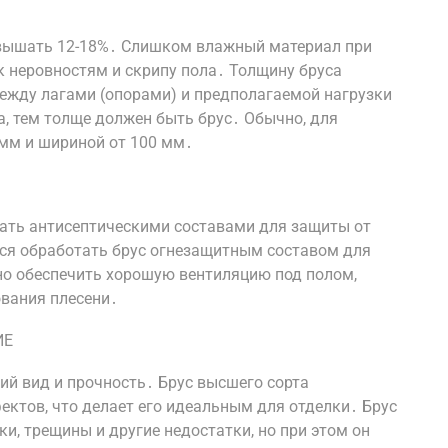
евышать 12-18%․ Слишком влажный материал при
к неровностям и скрипу пола․ Толщину бруса
ежду лагами (опорами) и предполагаемой нагрузки
а, тем толще должен быть брус․ Обычно, для
 мм и шириной от 100 мм․
ать антисептическими составами для защиты от
ся обработать брус огнезащитным составом для
о обеспечить хорошую вентиляцию под полом,
ования плесени․
ИЕ
ий вид и прочность․ Брус высшего сорта
фектов, что делает его идеальным для отделки․ Брус
и, трещины и другие недостатки, но при этом он