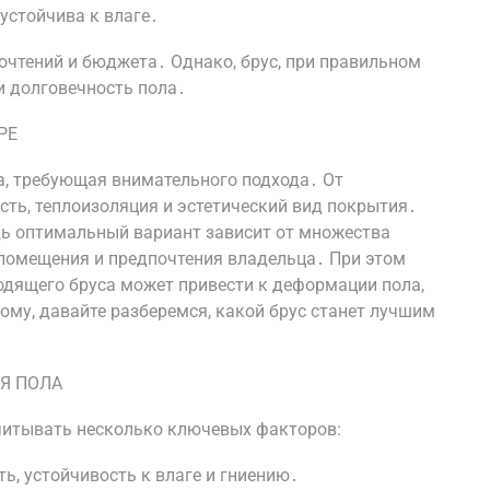
 устойчива к влаге․
очтений и бюджета․ Однако, брус, при правильном
и долговечность пола․
РЕ
ча, требующая внимательного подхода․ От
сть, теплоизоляция и эстетический вид покрытия․
едь оптимальный вариант зависит от множества
помещения и предпочтения владельца․ При этом
одящего бруса может привести к деформации пола,
ому, давайте разберемся, какой брус станет лучшим
Я ПОЛА
читывать несколько ключевых факторов:
ь, устойчивость к влаге и гниению․