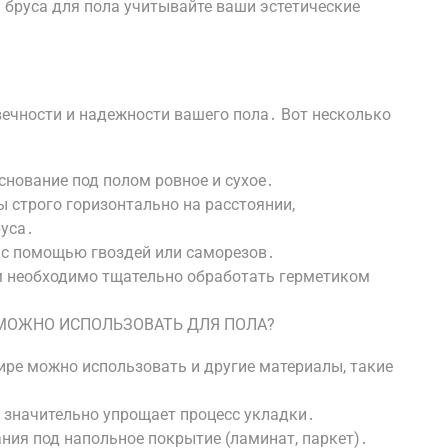
а бруса для пола учитывайте ваши эстетические
вечности и надежности вашего пола․ Вот несколько
основание под полом ровное и сухое․
 строго горизонтально на расстоянии,
уса․
м с помощью гвоздей или саморезов․
м необходимо тщательно обработать герметиком
 МОЖНО ИСПОЛЬЗОВАТЬ ДЛЯ ПОЛА?
ире можно использовать и другие материалы, такие
й значительно упрощает процесс укладки․
ания под напольное покрытие (ламинат, паркет)․