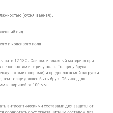
я
лажностью (кухня, ванная)․
 внешний вид
ого и красивого пола․
евышать 12-18%․ Слишком влажный материал при
к неровностям и скрипу пола․ Толщину бруса
ежду лагами (опорами) и предполагаемой нагрузки
а, тем толще должен быть брус․ Обычно, для
 мм и шириной от 100 мм․
ать антисептическими составами для защиты от
ся обработать брус огнезащитным составом для