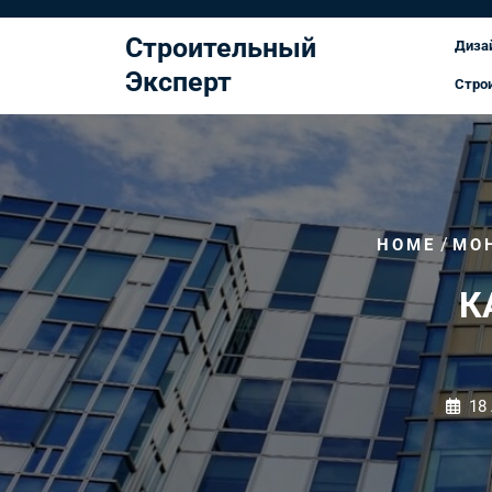
Перейти
к
Строительный
Диза
содержимому
Эксперт
Стро
/
HOME
МО
К
18