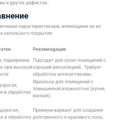
ин и других дефектов․
авнение
ичными характеристиками, влияющими на их
ве напольного покрытия:
татки
Рекомендации
, подвержена
Подходит для сухих помещений с
ю при высокой
хорошей вентиляцией․ Требует
ости
обработки антисептиками․
Идеальна для помещений с
дорогая,
повышенной влажностью (кухня,
е в обработке
ванная)․
дорогая,
Премиум-вариант для создания
я в обработке
долговечного и красивого пола․