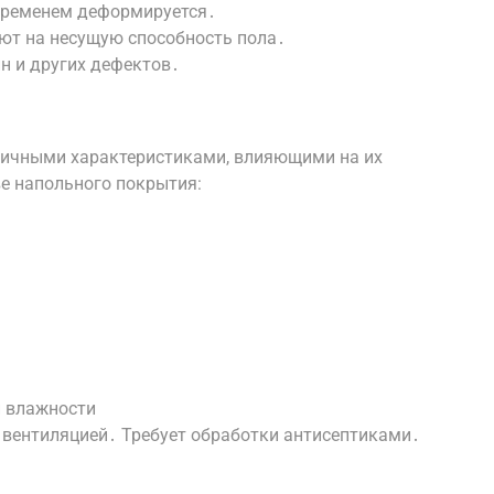
временем деформируется․
ют на несущую способность пола․
ин и других дефектов․
ичными характеристиками, влияющими на их
ве напольного покрытия:
й влажности
 вентиляцией․ Требует обработки антисептиками․