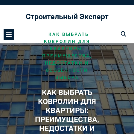
Перейти
к
Строительный Эксперт
содержимому
/
HOME
МОНТАЖ ПОЛА
/
КАК ВЫБРАТЬ
КОВРОЛИН ДЛЯ
КВАРТИРЫ:
ПРЕИМУЩЕСТВА,
НЕДОСТАТКИ И
ОСОБЕННОСТИ
ВЫБОРА
КАК ВЫБРАТЬ
КОВРОЛИН ДЛЯ
КВАРТИРЫ:
ПРЕИМУЩЕСТВА,
НЕДОСТАТКИ И