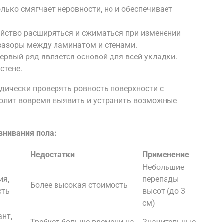
лько смягчает неровности‚ но и обеспечивает
йство расширяться и сжиматься при изменении
 зазоры между ламинатом и стенами.
ервый ряд является основой для всей укладки.
стене.
дически проверять ровность поверхности с
волит вовремя выявить и устранить возможные
внивания пола:
Недостатки
Применение
Небольшие
ия‚
перепады
Более высокая стоимость
сть
высот (до 3
см)
нт‚
Требует больше времени на
Значительные