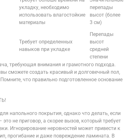
укладку‚ необходимо
перепады
использовать влагостойкие
высот (более
материалы
3 см)
Перепады
Требует определенных
высот
навыков при укладке
средней
степени
ача‚ требующая внимания и грамотного подхода.
вы сможете создать красивый и долговечный пол‚
 Помните‚ что правильно подготовленное основание
ТЬ!
ля напольного покрытия‚ однако что делать‚ если
 это не приговор‚ а скорее вызов‚ который требует
вки. Игнорирование неровностей может привести к
ип‚ прогибание и даже повреждение ламината. В