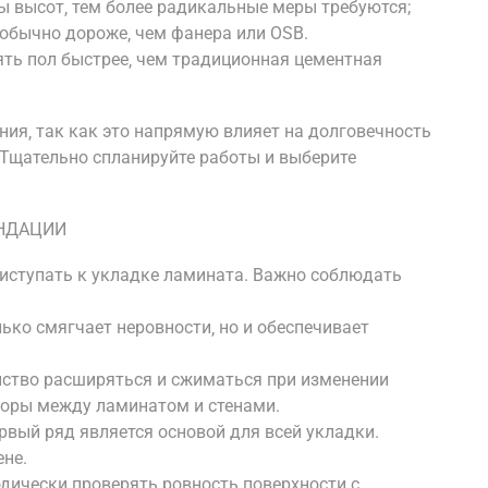
ы высот‚ тем более радикальные меры требуются;
бычно дороже‚ чем фанера или OSB.
ять пол быстрее‚ чем традиционная цементная
ния‚ так как это напрямую влияет на долговечность
 Тщательно спланируйте работы и выберите
ЕНДАЦИИ
иступать к укладке ламината. Важно соблюдать
ько смягчает неровности‚ но и обеспечивает
йство расширяться и сжиматься при изменении
зоры между ламинатом и стенами.
рвый ряд является основой для всей укладки.
ене.
дически проверять ровность поверхности с