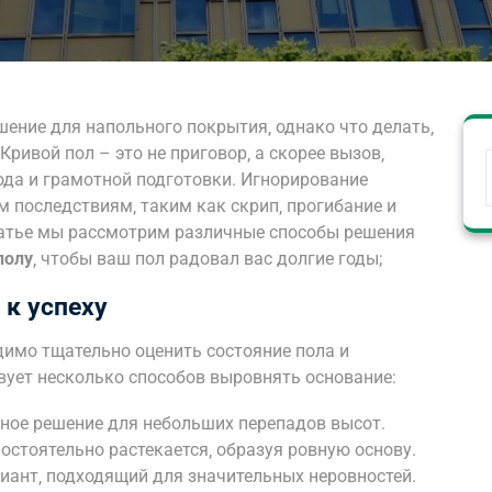
ение для напольного покрытия‚ однако что делать‚
Кривой пол – это не приговор‚ а скорее вызов‚
ода и грамотной подготовки. Игнорирование
 последствиям‚ таким как скрип‚ прогибание и
татье мы рассмотрим различные способы решения
полу
‚ чтобы ваш пол радовал вас долгие годы;
 к успеху
имо тщательно оценить состояние пола и
вует несколько способов выровнять основание:
ое решение для небольших перепадов высот.
остоятельно растекается‚ образуя ровную основу.
ант‚ подходящий для значительных неровностей.