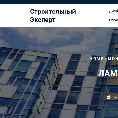
Перейти
к
Строительный
Диза
содержимому
Эксперт
Стро
/
HOME
МО
ЛАМ
19