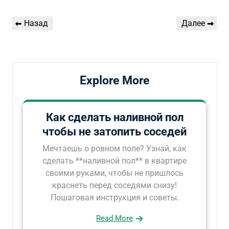
Навигация
Предыдущая
Следующая
Назад
Далее
по
запись
запись
записям
Explore More
Как сделать наливной пол
чтобы не затопить соседей
Мечтаешь о ровном поле? Узнай, как
сделать **наливной пол** в квартире
своими руками, чтобы не пришлось
краснеть перед соседями снизу!
Пошаговая инструкция и советы.
Read More