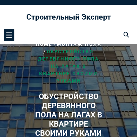
Перейти
к
Строительный Эксперт
содержимому
/
HOME
МОНТАЖ ПОЛА
/
ОБУСТРОЙСТВО
ДЕРЕВЯННОГО ПОЛА
НА ЛАГАХ В
КВАРТИРЕ СВОИМИ
РУКАМИ
ОБУСТРОЙСТВО
ДЕРЕВЯННОГО
ПОЛА НА ЛАГАХ В
КВАРТИРЕ
СВОИМИ РУКАМИ