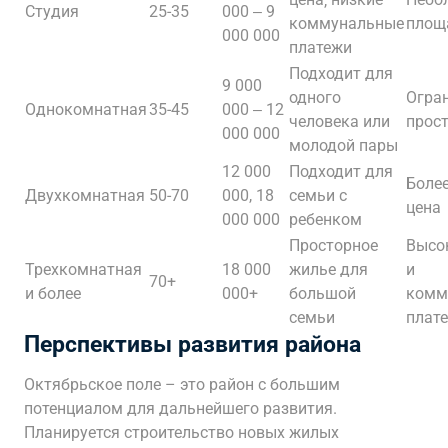
Студия
25-35
000 ‒ 9
коммунальные
площ
000 000
платежи
Подходит для
9 000
одного
Огра
Однокомнатная
35-45
000 ‒ 12
человека или
прос
000 000
молодой пары
12 000
Подходит для
Боле
Двухкомнатная
50-70
000, 18
семьи с
цена
000 000
ребенком
Просторное
Высо
Трехкомнатная
18 000
жилье для
и
70+
и более
000+
большой
комм
семьи
плат
Перспективы развития района
Октябрьское поле – это район с большим
потенциалом для дальнейшего развития.
Планируется строительство новых жилых