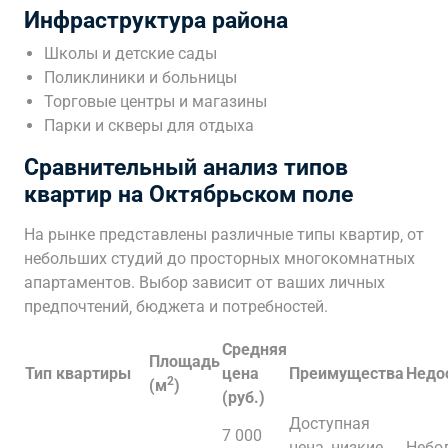
Инфраструктура района
Школы и детские сады
Поликлиники и больницы
Торговые центры и магазины
Парки и скверы для отдыха
Сравнительный анализ типов
квартир на Октябрьском поле
На рынке представлены различные типы квартир‚ от
небольших студий до просторных многокомнатных
апартаментов. Выбор зависит от ваших личных
предпочтений‚ бюджета и потребностей.
Средняя
Площадь
Тип квартиры
цена
Преимущества
Недо
2
(м
)
(руб.)
Доступная
7 000
цена‚ низкие
Небо