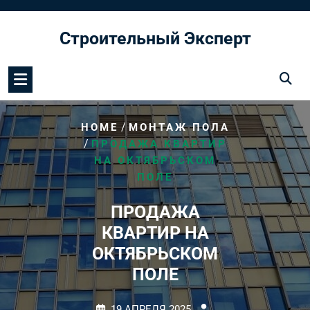
Перейти
к
Строительный Эксперт
содержимому
/
HOME
МОНТАЖ ПОЛА
/
ПРОДАЖА КВАРТИР
НА ОКТЯБРЬСКОМ
ПОЛЕ
ПРОДАЖА
КВАРТИР НА
ОКТЯБРЬСКОМ
ПОЛЕ
19 АПРЕЛЯ 2025