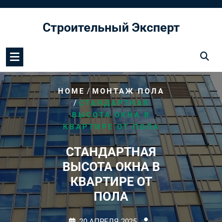
Перейти
к
Строительный Эксперт
содержимому
/
HOME
МОНТАЖ ПОЛА
/
СТАНДАРТНАЯ
ВЫСОТА ОКНА В
КВАРТИРЕ ОТ ПОЛА
СТАНДАРТНАЯ
ВЫСОТА ОКНА В
КВАРТИРЕ ОТ
ПОЛА
20 АПРЕЛЯ 2025