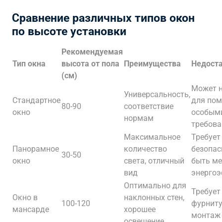
Сравнение различных типов окон
по высоте установки
Рекомендуемая
Тип окна
высота от пола
Преимущества
Недост
(см)
Может н
Универсальность,
Стандартное
для пом
80-90
соответствие
окно
особым
нормам
требов
Максимальное
Требует
Панорамное
количество
безопас
30-50
окно
света, отличный
быть ме
вид
энерго
Оптимально для
Требует
Окно в
наклонных стен,
100-120
фурниту
мансарде
хорошее
монтаж
освещение