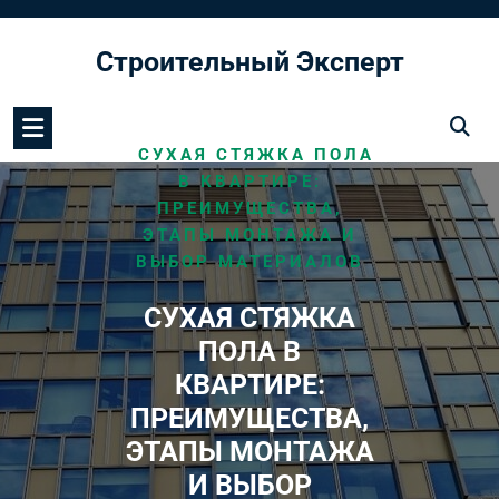
Перейти
к
Строительный Эксперт
содержимому
/
HOME
МОНТАЖ ПОЛА
/
СУХАЯ СТЯЖКА ПОЛА
В КВАРТИРЕ:
ПРЕИМУЩЕСТВА,
ЭТАПЫ МОНТАЖА И
ВЫБОР МАТЕРИАЛОВ
СУХАЯ СТЯЖКА
ПОЛА В
КВАРТИРЕ:
ПРЕИМУЩЕСТВА,
ЭТАПЫ МОНТАЖА
И ВЫБОР