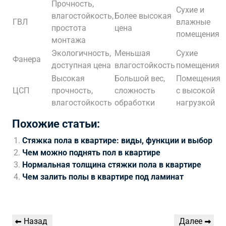
Прочность,
Сухие и
влагостойкость,
Более высокая
ГВЛ
влажные
простота
цена
помещения
монтажа
Экологичность,
Меньшая
Сухие
Фанера
доступная цена
влагостойкость
помещения
Высокая
Большой вес,
Помещения
ЦСП
прочность,
сложность
с высокой
влагостойкость
обработки
нагрузкой
Похожие статьи:
Стяжка пола в квартире: виды, функции и выбор
Чем можно поднять пол в квартире
Нормальная толщина стяжки пола в квартире
Чем залить полы в квартире под ламинат
Навигация
Предыдущая
Следующая
Назад
Далее