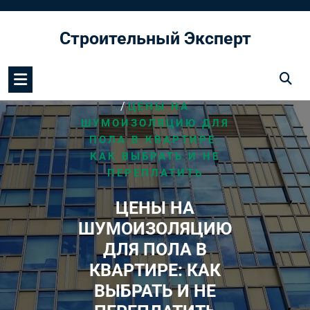
Перейти
к
Строительный Эксперт
содержимому
/
HOME
МОНТАЖ ПОЛА
/
ЦЕНЫ НА
ШУМОИЗОЛЯЦИЮ ДЛЯ
ПОЛА В КВАРТИРЕ:
КАК ВЫБРАТЬ И НЕ
ПЕРЕПЛАТИТЬ
ЦЕНЫ НА
ШУМОИЗОЛЯЦИЮ
ДЛЯ ПОЛА В
КВАРТИРЕ: КАК
ВЫБРАТЬ И НЕ