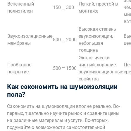
эф
Вспененный
Легкий, простой в
150 ⎯ 300
че
полиэтилен
монтаже
ми
ва
Высокая степень
Звукоизоляционные
звукоизоляции,
Вы
800 ⎯ 2000
мембраны
небольшая
це
толщина
Экологически
Пробковое
чистый, хорошие
Це
500 ⎻ 1500
покрытие
звукоизоляционные
ср
свойства
Как сэкономить на шумоизоляции
пола?
Сэкономить на шумоизоляции вполне реально. Во-
первых, тщательно изучите рынок и сравните цены
на различные материалы и услуги. Во-вторых,
подумайте о возможности самостоятельной