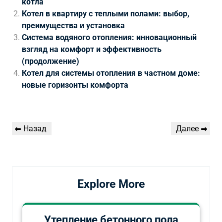
котла
Котел в квартиру с теплыми полами: выбор,
преимущества и установка
Система водяного отопления: инновационный
взгляд на комфорт и эффективность
(продолжение)
Котел для системы отопления в частном доме:
новые горизонты комфорта
Навигация
Предыдущая
Следующая
Назад
Далее
по
запись
запись
записям
Explore More
Утепление бетонного пола