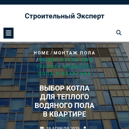
Перейти
к
Строительный Эксперт
содержимому
/
HOME
МОНТАЖ ПОЛА
/
ВЫБОР КОТЛА ДЛЯ
ТЕПЛОГО ВОДЯНОГО
ПОЛА В КВАРТИРЕ
ВЫБОР КОТЛА
ДЛЯ ТЕПЛОГО
ВОДЯНОГО ПОЛА
В КВАРТИРЕ
19 АПРЕЛЯ 2025