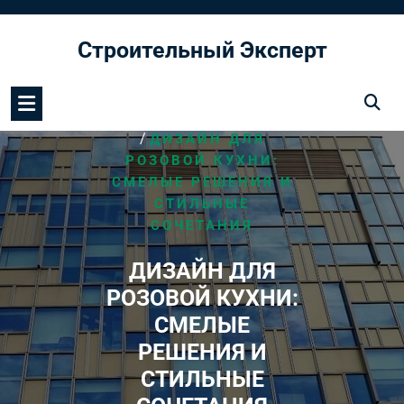
Перейти
к
Строительный Эксперт
содержимому
/
HOME
ДИЗАЙН КУХНИ
/
ДИЗАЙН ДЛЯ
РОЗОВОЙ КУХНИ:
СМЕЛЫЕ РЕШЕНИЯ И
СТИЛЬНЫЕ
СОЧЕТАНИЯ
ДИЗАЙН ДЛЯ
РОЗОВОЙ КУХНИ:
СМЕЛЫЕ
РЕШЕНИЯ И
СТИЛЬНЫЕ