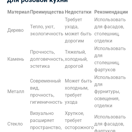
Материал
Преимущества
Недостатки
Рекомендации
Требует
Использовать
Тепло, уют,
ухода,
для фасадов,
Дерево
экологичность
может быть
столешниц,
дорогим
отделки
Использовать
Прочность,
Тяжелый,
для
Камень
долговечность,
холодный,
столешниц,
эстетика
дорогой
фартуков
Использовать
Современный
Может быть
для
вид,
холодным,
Металл
фурнитуры,
прочность,
требует
освещения,
гигиеничность
ухода
отделки
Визуально
Хрупкое,
Использовать
расширяет
требует
Стекло
для фасадов,
пространство,
осторожного
фартуков