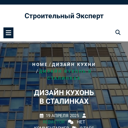
Перейти
к
Строительный Эксперт
содержимому
/
HOME
ДИЗАЙН КУХНИ
/
ДИЗАЙН КУХОНЬ В
СТАЛИНКАХ
ДИЗАЙН КУХОНЬ
В СТАЛИНКАХ
19 АПРЕЛЯ 2025
REDACTOR
НЕТ