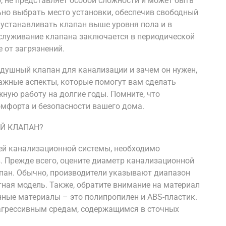
, не представляет особой сложности и может быть
но выбрать место установки, обеспечив свободный
 устанавливать клапан выше уровня пола и в
бслуживание клапана заключается в периодической
 от загрязнений.
оздушный клапан для канализации и зачем он нужен,
ажные аспекты, которые помогут вам сделать
ную работу на долгие годы. Помните, что
омфорта и безопасности вашего дома.
Й КЛАПАН?
ей канализационной системы, необходимо
 Прежде всего, оцените диаметр канализационной
апан. Обычно, производители указывают диапазон
ная модель. Также, обратите внимание на материал
нные материалы – это полипропилен и ABS-пластик.
агрессивным средам, содержащимся в сточных