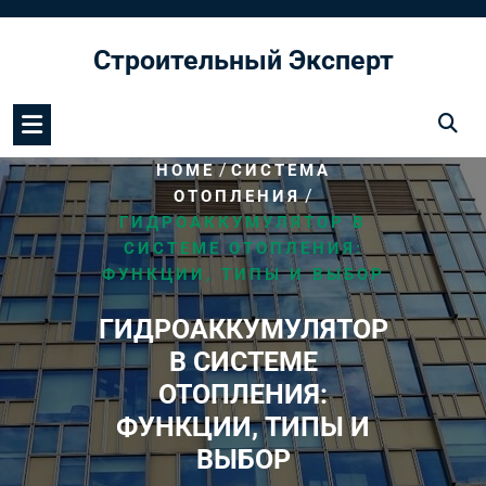
Перейти
к
Строительный Эксперт
содержимому
/
HOME
СИСТЕМА
/
ОТОПЛЕНИЯ
ГИДРОАККУМУЛЯТОР В
СИСТЕМЕ ОТОПЛЕНИЯ:
ФУНКЦИИ, ТИПЫ И ВЫБОР
ГИДРОАККУМУЛЯТОР
В СИСТЕМЕ
ОТОПЛЕНИЯ:
ФУНКЦИИ, ТИПЫ И
ВЫБОР