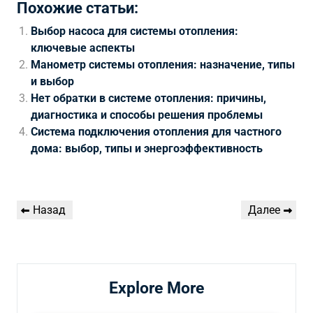
Похожие статьи:
Выбор насоса для системы отопления:
ключевые аспекты
Манометр системы отопления: назначение, типы
и выбор
Нет обратки в системе отопления: причины,
диагностика и способы решения проблемы
Система подключения отопления для частного
дома: выбор, типы и энергоэффективность
Навигация
Предыдущая
Следующая
Назад
Далее
по
запись
запись
записям
Explore More