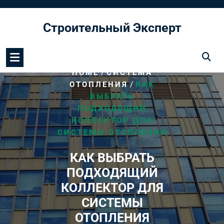
Перейти
к
Строительный Эксперт
содержимому
/
HOME
СИСТЕМА
/
ОТОПЛЕНИЯ
КАК
ВЫБРАТЬ
ПОДХОДЯЩИЙ
КОЛЛЕКТОР ДЛЯ
СИСТЕМЫ ОТОПЛЕНИЯ
КАК ВЫБРАТЬ
ПОДХОДЯЩИЙ
КОЛЛЕКТОР ДЛЯ
СИСТЕМЫ
ОТОПЛЕНИЯ