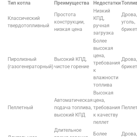
Тип котла
Преимущества
Недостатки
Топли
Низкий
Простота
Дрова,
Классический
КПД,
конструкции,
уголь,
твердотопливный
ручная
низкая цена
брике
загрузка
Более
высокая
цена,
Пиролизный
Высокий КПД,
Дрова,
требования
(газогенераторный)
чистое горение
брике
к
влажности
топлива
Высокая
Автоматическая
цена,
Пеллетный
подача топлива,
требования
Пелле
высокий КПД
к качеству
пеллет
Длительное
Более
Дрова,