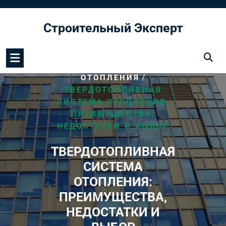
Перейти
к
Строительный Эксперт
содержимому
/
HOME
СИСТЕМА
/
ОТОПЛЕНИЯ
ТВЕРДОТОПЛИВНАЯ
СИСТЕМА ОТОПЛЕНИЯ:
ПРЕИМУЩЕСТВА,
НЕДОСТАТКИ И ВЫБОР
ТВЕРДОТОПЛИВНАЯ
СИСТЕМА
ОТОПЛЕНИЯ:
ПРЕИМУЩЕСТВА,
НЕДОСТАТКИ И