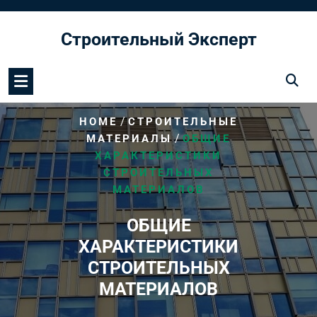
Перейти
к
Строительный Эксперт
содержимому
/
HOME
СТРОИТЕЛЬНЫЕ
/
МАТЕРИАЛЫ
ОБЩИЕ
ХАРАКТЕРИСТИКИ
СТРОИТЕЛЬНЫХ
МАТЕРИАЛОВ
ОБЩИЕ
ХАРАКТЕРИСТИКИ
СТРОИТЕЛЬНЫХ
МАТЕРИАЛОВ