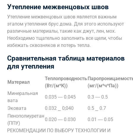
Утепление межвенцовых швов
Утепление межвенцовых швов является важным
этапом утепления брус дома. Для этого используют
различные материалы, такие как джут, лен, мох.
Необходимо тщательно заполнить все щели, чтобы
избежать сквозняков и потерь тепла.
Сравнительная таблица материалов
для утепления
Теплопроводность
Паропроницаемост
Материал
(Вт/(м*К))
(мг/(м*ч*Па))
Минеральная
0.035 ― 0.045
0.3 ― 0.5
вата
Эковата
0.032 ⎯ 0;040
0.5 ⎯ 0.7
Пенополиуретан
0.020 ― 0.030
0.01 ― 0.05
(ППУ)
РЕКОМЕНДАЦИИ ПО ВЫБОРУ ТЕХНОЛОГИИ И