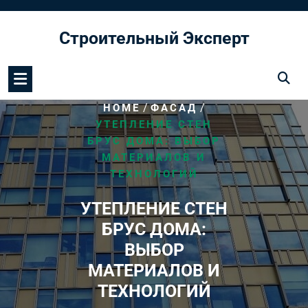
Перейти
к
Строительный Эксперт
содержимому
/
/
HOME
ФАСАД
УТЕПЛЕНИЕ СТЕН
БРУС ДОМА: ВЫБОР
МАТЕРИАЛОВ И
ТЕХНОЛОГИЙ
УТЕПЛЕНИЕ СТЕН
БРУС ДОМА:
ВЫБОР
МАТЕРИАЛОВ И
ТЕХНОЛОГИЙ